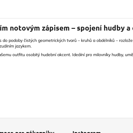
ním notovým zápisem – spojení hudby a
pis do podoby čistých geometrických tvarů – kruhů a obdélníků – rozlož
izuálním jazykem.
ašemu outfitu osobitý hudební akcent. Ideální pro milovníky hudby, umě
rmace pro zákazníky
Instagram