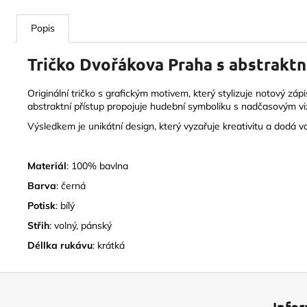
Popis
Tričko Dvořákova Praha s abstrakt
Originální tričko s grafickým motivem, který stylizuje notový zá
abstraktní přístup propojuje hudební symboliku s nadčasovým v
Výsledkem je unikátní design, který vyzařuje kreativitu a dodá v
Materiál
: 100% bavlna
Barva
: černá
Potisk
: bílý
Střih
: volný, pánský
Déllka rukávu
: krátká
Z
á
Info