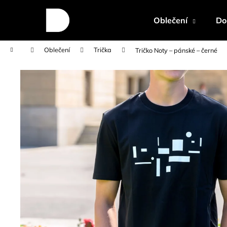
K
Přejít
na
o
Oblečení
Do
obsah
Zpět
Zpět
š
do
do
í
Domů
Oblečení
Trička
Tričko Noty – pánské – černé
k
obchodu
obchodu
ANTONÍN DVOŘÁK: PORTRÉT