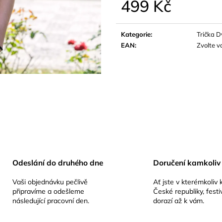
499 Kč
499 Kč
449 Kč
Měrná
cena:
Kategorie
:
Trička 
EAN
:
Zvolte v
Odeslání do druhého dne
Doručení kamkoliv
Vaši objednávku pečlivě
Ať jste v kterémkoliv 
připravíme a odešleme
České republiky, festi
následující pracovní den.
dorazí až k vám.