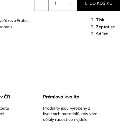
DO KOŠÍKU
Tisk
Dvořákova Praha
Zeptat se
ariantu
Sdílet
 v ČR
Prémiová kvalita
koutu
Produkty jsou vyrobeny z
val
kvalitních materiálů, aby vám
dělaly radost co nejdéle.