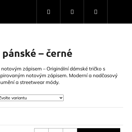
Hledat
Přihlášení
Nákupní
košík
 pánské – černé
m notovým zápisem – Originální dámské tričko s
spirovaným notovým zápisem. Moderní a nadčasový
, umění a streetwear módy.
VÝM ZÁPISEM