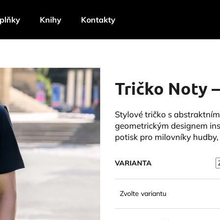
plňky
Knihy
Kontakty
Co potřebujete najít?
Tričko Noty –
HLEDAT
Stylové tričko s abstraktní
geometrickým designem in
Doporučujeme
potisk pro milovníky hudby
VARIANTA
Zvolte variantu
TRIČKO NOTY – DÁMSKÉ – BÍLÉ
TAŠKA S NOTO